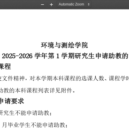
Zoom
Zoom
Out
In
环
境
与
测
绘
学
院
于
2
0
2
5
-
2
0
2
6
学
年
第
1
学
期
研
究
生
申
请
助
教
的
课
程
校
文
件
精
神
，
对
本
学
期
本
科
课
程
的
选
课
人
数
、
课
程
学
助
教
的
本
科
课
程
列
表
详
见
附
件
。
申
请
要
求
研
究
生
不
能
申
请
助
教
；
2
月
毕
业
学
生
不
能
申
请
助
教
；