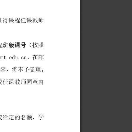
征
得
课
程
任
课
教
师
程
班
级
课
号
（
按
照
u
m
t
.
e
d
u
.
c
n
，
在
邮
内
容
，
将
不
予
受
理
。
或
任
课
教
师
同
意
内
校
给
定
的
名
额
，
学