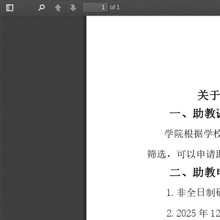
of 1
Toggle
Find
Previous
Next
Sidebar
关
一
、
助
教
学
院
根
据
学
筛
选
，
可
以
申
请
二
、
助
教
1
.
非
全
日
制
2
.
2
0
2
5
年
1