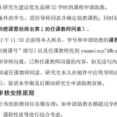
士
研
究
生
建
议
优
先
选
择
3
2
学
时
的
课
程
申
请
助
教
。
条
件
的
学
生
，
需
经
导
师
同
意
并
确
定
助
教
课
程
；
同
时
师
授
课
需
经
排
名
第
1
的
任
课
教
师
同
意
）
。
上
午
1
1
:
3
0
点
前
将
本
人
姓
名
、
学
号
和
申
请
助
教
的
课
班
级
课
号
”
填
写
）
以
及
任
课
教
师
发
到
y
a
n
m
e
i
s
u
n
7
4
@
c
和
导
师
沟
通
，
已
和
任
课
教
师
沟
通
的
内
容
，
如
无
这
句
师
或
任
课
教
师
同
意
，
研
究
生
本
人
在
邮
件
中
注
明
导
师
后
，
取
消
本
学
期
及
后
期
该
研
究
生
申
请
助
教
资
格
。
审
核
安
排
原
则
公
布
的
助
教
岗
位
名
额
安
排
；
如
申
请
助
教
名
额
超
过
学
、
课
程
性
质
等
进
行
综
合
考
虑
。