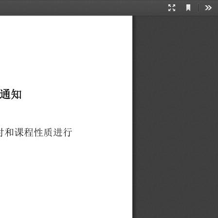
Current
Presentation
Too
View
Mode
通
知
时
和
课
程
性
质
进
行