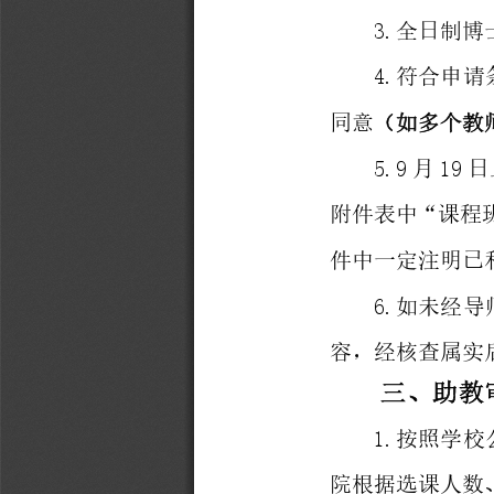
3
.
全
日
制
博
4
.
符
合
申
请
同
意
（
如
多
个
教
5
.
9
月
1
9
日
附
件
表
中
“
课
程
件
中
一
定
注
明
已
6
.
如
未
经
导
容
，
经
核
查
属
实
三
、
助
教
1
.
按
照
学
校
院
根
据
选
课
人
数