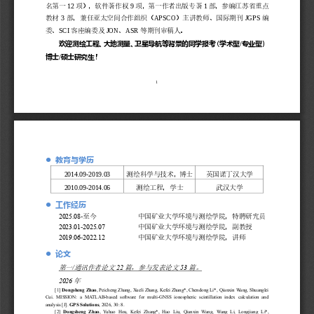
12
9
1
名第一
项），软件著作权
项，第一作者出版专著
部，参编江苏省重点
3
APSCO
JGPS
教材
部，兼任亚太空间合作组织（
）主讲教师、国际期刊
编
SCI
JON
ASR
委、
客座编委及
、
等期刊审稿人。
欢迎测绘工程、大地测量、卫星导航等背景的同学报考（学术型
专业型）
/
博士
硕士研究生！
/
1
教育与学历
⚫
2014.09
-
2019.03
测绘科学与技术，博士
英国诺丁汉大学
2010.09
-
2014.06
测绘工程，学士
武汉大学
工作经历
⚫
2025.08
-
至今
中国矿业大学环境与测绘学院，特聘研究员
20
23
.0
1
-
2025.07
中国矿业大学环境与测绘学院，副教授
2019.06
2
022.12
-
中国矿业大学环境与测绘学院
，讲师
论文
⚫
第一
通讯作者论文
篇，参与发表论文
篇。
/
2
2
5
3
年
2026
[1] 
Dongsheng Zhao
, Peicheng Zhang, Xueli Zhang, Kefei Zhang*, Chendong Li*, 
Qianxin Wang, Shuanglei 
Cui.  MISSION:  a  MATLAB
-
based  software  for  multi
-
GNSS  ionospheric  scintillation  index  calculation  and 
analysis [J]. 
GPS Solutions
, 2026, 30: 8. 
[
2
] 
Dongsheng  Zhao
,  Yuhao  Hou,  Kefei  Zhang*,  Hao  Liu,  Qianxin  Wang,  Wang  Li,  Longjiang  L
i*, 