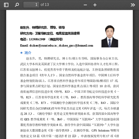
of 13
Toggle
Find
Zoom
Zoom
Too
Sidebar
Out
In
赵东升，特聘研究员，博导、硕导
研究方向：
卫星导航定位、电离层监测及建模
电话：
（微信同号）
1
3295842909 
Email: dszhao@cumt.edu.cn ; dszhao_gnss@foxmail
.com 
简介
⚫
/
赵东升，男，特聘研究员，博士生
硕士生导师，国际事务办公室主任，
武汉大学本科及英国诺丁汉大学博士学位，入选
中国科协青年人才托举工程、
江苏省双创博士
、校优秀青年骨干教师及校起航计划，主持装备预研
教育部
联合基金项目（青年人才）、
国家自然科学基金青年项目、
中国博士后科学
/
/
/
17
基金特别资助
面上、
江苏省自然科学基金青年项目等国防
纵
横项目
项
，
/
10
参与国家重点研发计划、国家自然科学基金重点
面上等项目
余项，获河
R3
南省地理信息科技进步奖（特等，
）、中国卫星导航定位科技进步奖（一
R2
R4
等，
）、江苏省科学技术奖（三等，
）、教育部高等学校科学研究优秀
R7
R4
成果奖（二等、
）、中国测绘学会测绘科学技术奖（二等，
）、国际空
(COSPAR)
间研究委员会
青年科学家杰出论文奖（两年评选一次，每次全球遴
28
8
选
人）、《测绘学报》优秀论文奖等科研奖励
项，获
第四届全国高等学
GIS
R4
+
校
教学成果奖（一等，
）、中国国际“互联网
”大学生创新创业国
9
+
赛优秀指导教师等教学奖励
项
，指导学生获中国国际“互联网
”大学生创
GPS  S
olutions
新创业大赛国赛金奖（第一指导教师），在测绘学报、
等期刊
5
3
/
2
2
/
1
7
发表论文
篇（其中第一
通讯作者
篇），申请
授权发明专利
项（排