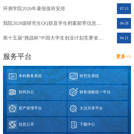
环测学院2026年暑假值班安排
07-13
我院2026级研究生QQ群及学生档案邮寄信息的通知
04-28
第十五届“挑战杯”中国大学生创业计划竞赛省赛项目推报公示
04-21
服务平台
更多>>
本科教务系统
研究生系统
协同办公
财务报账统一平台
资产管理平台
大仪共享平台
信息公开
下载中心