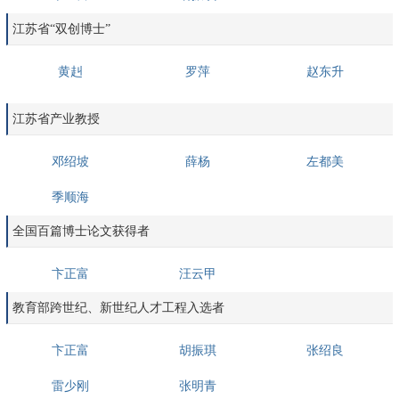
江苏省“双创博士”
黄赳
罗萍
赵东升
江苏省产业教授
邓绍坡
薛杨
左都美
季顺海
全国百篇博士论文获得者
卞正富
汪云甲
教育部跨世纪、新世纪人才工程入选者
卞正富
胡振琪
张绍良
雷少刚
张明青