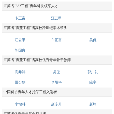
江苏省“333工程”青年科技领军人才
卞正富
汪云甲
江苏省“青蓝工程”省高校跨世纪学术带头
汪云甲
卞正富
吴侃
陈国良
江苏省“青蓝工程”省高校优秀青年骨干教师
高井祥
吴侃
郭广礼
雷少刚
李增科
陈宇
中国科协青年人才托举工程入选者
李增科
赵东升
赵峰
江苏省优秀青年基金获得者