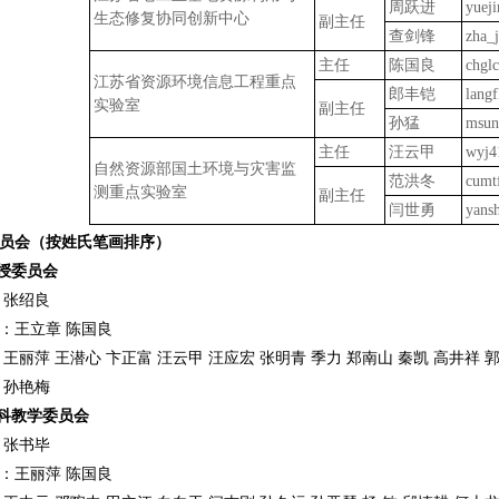
周跃进
yuej
生态修复协同创新中心
副主任
查剑锋
zha_
主任
陈国良
chgl
江苏省资源环境信息工程重点
郎丰铠
lang
实验室
副主任
孙猛
msun
主任
汪云甲
wyj4
自然资源部国土环境与灾害监
范洪冬
cumt
测重点实验室
副主任
闫世勇
yans
员会（按姓氏笔画排序）
授委员会
：张绍良
：王立章 陈国良
：王丽萍 王潜心 卞正富 汪云甲 汪应宏 张明青 季力 郑南山 秦凯 高井祥 郭
：孙艳梅
科教学委员会
：张书毕
：王丽萍 陈国良