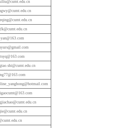
xiliu@cumt.edu.cn
ngwy@cumt.edu.cn
ieqing@cumt.edu.cn
gfk@cumt.edu.cn
-yan@163.com
nyurs@gmail.com
tsyq@163.com
gtao.shi@cumt.edu.cn
iang77@163.com
oline_yanghong@hotmail.com
uigaocumt@163.com
ngjiachao@cumt.edu.cn
ijie@cumt.edu.cn
@cumt.edu.cn