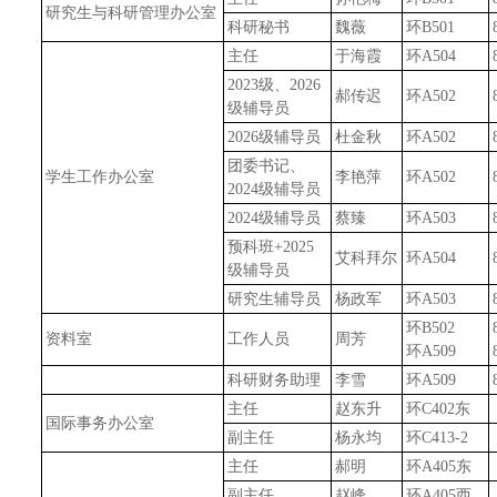
研究生与科研管理办公室
科研秘书
魏薇
环
B501
主任
于海霞
环
A504
2023
级、2026
郝传迟
环
A502
级辅导员
2026
级辅导员
杜金秋
环
A502
团委书记、
学生工作办公室
李艳萍
环
A502
2024
级辅导员
2024
级辅导员
蔡臻
环
A503
预科班
+2025
艾科拜尔
环
A504
级辅导员
研究生辅导员
杨政军
环
A503
环
B502
资料室
工作人员
周芳
环
A509
科研财务助理
李雪
环
A509
主任
赵东升
环
C402
东
国际事务办公室
副主任
杨永均
环
C413-2
主任
郝明
环
A405
东
副主任
赵峰
环
A405
西