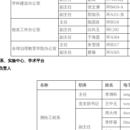
学科建设办公室
副主任
张文渊
环
B410-A
副主任
郭加汛
环
A111-
东
主任
陈国良
环
B518
校友工作办公室
副主任
白向玉
环
C202
副主任
于海霞
环
A504
主任
朱雪强
环
B517
全球治理教育学院办公室
副主任
蔡臻
环
A503
系、实验中心、学术平台
负责人
名称
职务
姓名
电
主任
李增科
zen
党支部书记
王中元
wzy
周大伟
dwz
测绘工程系
李怀展
lih
副主任