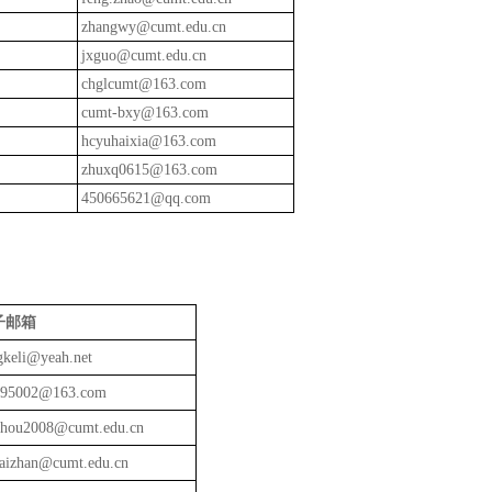
zhangwy@cumt.edu.cn
jxguo@cumt.edu.cn
chglcumt@163.com
cumt-bxy@163.com
hcyuhaixia@163.com
zhuxq0615@163.com
450665621@qq.com
子邮箱
gkeli@yeah.net
95002@163.com
hou2008@cumt.edu.cn
uaizhan@cumt.edu.cn