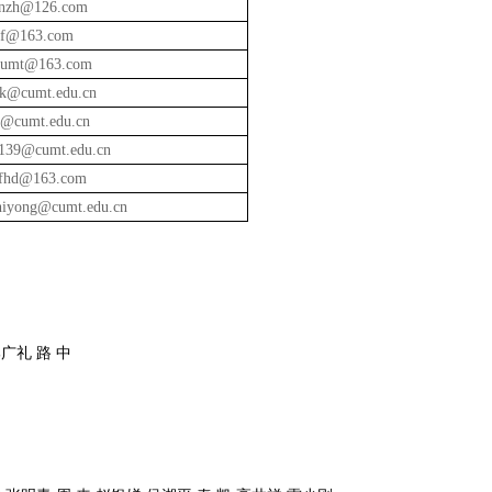
inzh@126.com
jf@163.com
cumt@163.com
fk@cumt.edu.cn
@cumt.edu.cn
139@cumt.edu.cn
fhd@163.com
hiyong@cumt.edu.cn
广礼 路 中