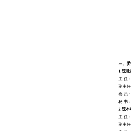
三、委
1.
院教
主 任
副主任
委 员
秘 书
2.
院本
主 任
副主任