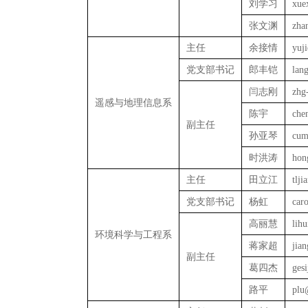
刘学习
xue
张文渊
zha
主任
余接情
yuj
党支部书记
郎丰铠
lan
闫志刚
zhg
遥感与地理信息系
陈宇
che
副主任
孙亚琴
cum
时洪涛
hon
主任
田立江
tlj
党支部书记
杨虹
car
高丽慧
lih
环境科学与工程系
蒋家超
jia
副主任
葛四杰
ges
路平
plu