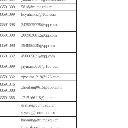
83591309
5818@cumt.edu.cn
83591399
hcyuhaixia@163.com
83591398
2439535739@qq.com
83591398
2069836812@qq.com
83591398
394806538@qq.com
83591332
450665621@qq.com
83591399
jaymars0701@163.com
83591332
zjycumt1219@126.com
83591316
zhoufang0615@163.com
83591388
83591388
1215166118@qq.com
dszhao@cumt.edu.cn
y.yang@cumt.edu.cn
haoming@cumt.edu.cn
feng.zhao@cumt.edu.cn