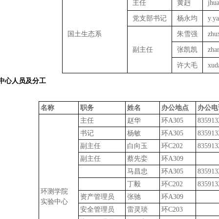
主任
黄赳
jhu
党支部书记
杨永均
y.y
国土生态系
朱雪强
zhu
副主任
张凯凯
zha
许大毛
xud
中心人员及分工
名称
职务
姓名
办公地点
办公电
主任
赵华
环
A305
835913
书记
杨敏
环
A305
835913
副主任
白向玉
环
C202
835913
副主任
蔡先娈
环
A309
马昌忠
环
A305
835913
丁毅
环
C202
835913
环测学院
资产管理员
张驰
环
A309
实验中心
安全管理员
雷灵琰
环
C203