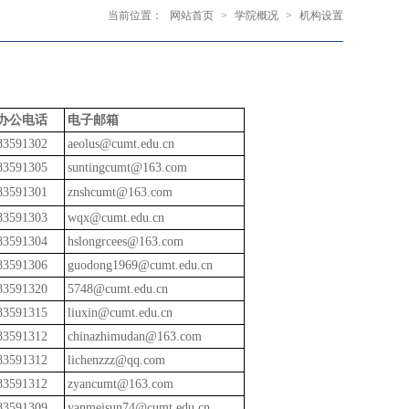
当前位置：
网站首页
>
学院概况
>
机构设置
办公电话
电子邮箱
83591302
aeolus@cumt.edu.cn
83591305
suntingcumt@163.com
83591301
znshcumt@163.com
83591303
wqx@cumt.edu.cn
83591304
hslongrcees@163.com
83591306
guodong1969@cumt.edu.cn
83591320
5748@cumt.edu.cn
83591315
liuxin@cumt.edu.cn
83591312
chinazhimudan@163.com
83591312
lichenzzz@qq.com
83591312
zyancumt@163.com
83591309
yanmeisun74@cumt.edu.cn