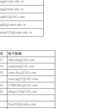
ang@cumt.edu.cn
ang@cumt.edu.cn
xq0615@163.com
ngkk@cumt.edu.cn
amao535@cumt.edu.cn
话
电子邮箱
25
zhhcumt@163.com
24
cumtym@126.com
29
cumt-bxy@163.com
xiaocaig37@163.com
24
cl3885462@126.com
28
dingyi126@126.com
llysd320@sohu.com