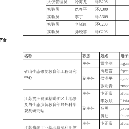
大仪管理员
冷海龙
环
B208
实验员
仇春平
环
A309
实验员
李丁
环
A309
实验员
李晓红
环
C203
实验员
孙晓菲
环
C203
平台
名称
职务
姓名
电子
主任
雷少刚
lsga
冯启言
fqyc
矿山生态修复教育部工程研究
中心
副主任
侯湖平
hpho
张明青
zmqc
主任
卞正富
zfbi
江苏贾汪资源枯竭矿区土地修
李效顺
Lixi
复与生态演替教育部野外科学
副主任
薛勇
yxue
观测研究站
黄赳
jhua
主任
卞正富
zfbi
江苏省老工业基地资源利用与