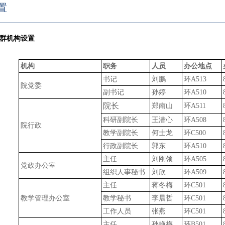
置
群机构设置
机构
职务
人员
办公地点
书记
刘鹏
环
A513
院党委
副书记
孙婷
环
A510
院长
郑南山
环
A511
科研副院长
王潜心
环
A508
院行政
教学副院长
何士龙
环
C500
行政副院长
郭东
环
A510
主任
刘刚领
环
A505
党政办公室
组织人事秘书
刘欣
环
A509
主任
蒋冬梅
环
C501
教学管理办公室
教学秘书
李晨哲
环
C501
工作人员
张燕
环
C501
主任
孙艳梅
环
B501