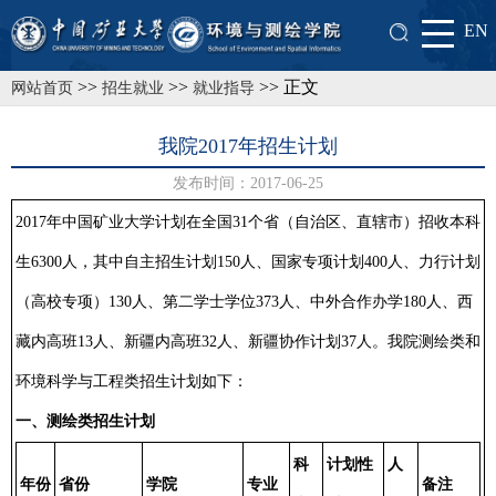
EN
>>
>>
>> 正文
网站首页
招生就业
就业指导
我院2017年招生计划
发布时间：2017-06-25
2017
年中国矿业大学计划在全国
31
个省（自治区、直辖市）招收本科
生
6300
人，其中自主招生计划
150
人、国家专项计划
400
人、力行计划
（高校专项）
130
人、第二学士学位
373
人、中外合作办学
180
人、西
藏内高班
13
人、新疆内高班
32
人、新疆协作计划
37
人。我院测绘类和
环境科学与工程类招生计划如下：
一、测绘类招生计划
科
计划性
人
年份
省份
学院
专业
备注