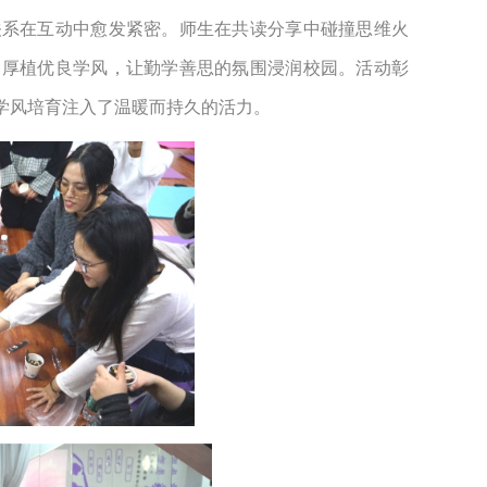
关系在互动中愈发紧密。师生在共读分享中碰撞思维火
、厚植优良学风，让勤学善思的氛围浸润校园。活动彰
学风培育注入了温暖而持久的活力。