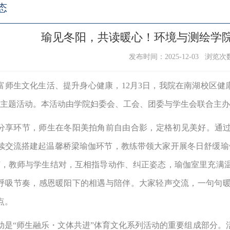
态
瑜见冬阳，共读暖心！环境与测绘学
发布时间：2025-12-03 浏览次
富师生文化生活、提升身心健康，12月3日，我院在南湖校区健
”主题活动。本活动由学院妇委会、工会、团委与学生会联合主办。
分享环节，师生在冬阳美拍角前自由合影，定格初见美好。通过
续交流搭建起温馨桥梁瑜伽环节，教练带领大家开展冬日舒缓瑜
节，教师与学生结对，互相指导动作、纠正姿态，瑜伽室里充满
呼吸节奏，感恩暖阳下的相遇与陪伴。大家轻声交流，一句句
点。
动是“师生融乐
・
文体共进”体育文化系列活动的重要组成部分。