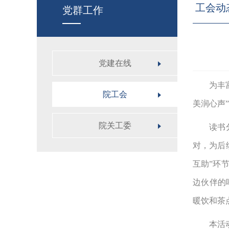
工会动
党群工作
党建在线
为丰
院工会
美润心声
院关工委
读书
对，为后
互助”环
边伙伴的
暖饮和茶
本活