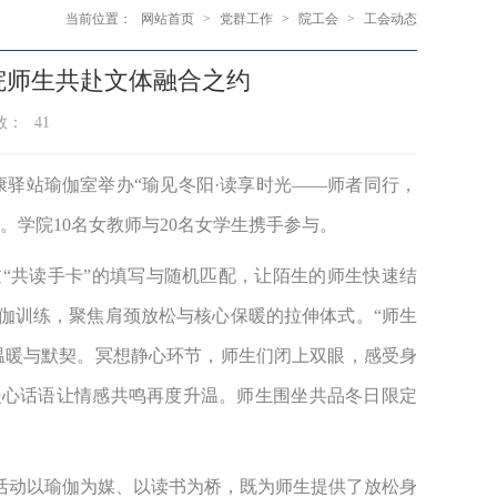
当前位置：
网站首页
>
党群工作
>
院工会
>
工会动态
院师生共赴文体融合之约
数：
41
康驿站瑜伽室举办“瑜见冬阳·读享时光——师者同行，
学院10名女教师与20名女学生携手参与。
“共读手卡”的填写与随机匹配，让陌生的师生快速结
伽训练，聚焦肩颈放松与核心保暖的拉伸体式。
“师生
温暖与默契。冥想静心环节，师生们闭上双眼，感受身
暖心话语让情感共鸣再度升温。师生围坐共品冬日限定
活动以瑜伽为媒、以读书为桥，既为师生提供了放松身