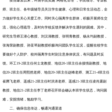
疫情爆发以来，环测学院实施“网格化管理”，学院领导、专业教
师、班主任、各年级辅导员关注学生健康、心理和日常生活动态，全
力做好学生关心关爱工作。同时关心隔离学生群体，积极开展师生交
流，强化心理疏导，及时向学校反馈并解决学生遇到的困难。其中，
研究生导师
王潜心教授、刘汉湖教授、张明青教授、杨永均副教授，
张海荣副教授、孙亚琴副教授
积极询问团队学生近况，提醒在校学生
要做好个人防护、校外隔离学生时刻注意身体状况，有问题及时反
馈。
环工
19-2
班主任何士龙教授、地信
20-1
班主任余接情副教授、地
信
20-2
班主任周熙然老师、地信
20-3
班主任赵峰老师、测工
21-4
班主任
崔腾飞老师、遥感
21-2
班主任时洪涛老师、遥感
21-3
班主任凌肖露副
教授、地信
21-2
班主任李丁老师
召开班会确认本班学生状态，询问困
难，安抚情绪，勉励学习。
二、确保信息传达，畅通沟通渠道