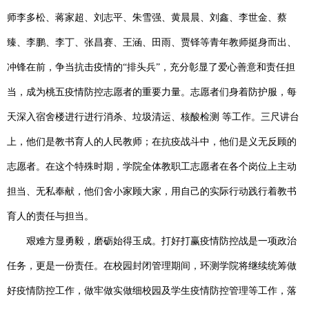
师
李多松、
蒋家超、
刘志平、
朱雪强、黄晨晨、刘鑫、李世金、蔡
臻、李鹏、李丁、张昌赛、王涵、田雨、贾铎等青年教师挺身而出、
冲锋在前，争当抗击疫情的“排头兵”，充分彰显了爱心善意和责任担
当，成为桃五疫情防控志愿者的重要力量。志愿者们身着防护服，每
天深入宿舍楼进行进行消杀、垃圾清运、核酸检测 等工作。三尺讲台
上，他们是教书育人的人民教师；在抗疫战斗中，他们是义无反顾的
志愿者。在这个特殊时期，学院全体教职工志愿者在各个岗位上主动
担当、无私奉献，他们舍小家顾大家，用自己的实际行动践行着教书
育人的责任与担当。
艰难方显勇毅，磨砺始得玉成。打好打赢疫情防控战是一项政治
任务，更是一份责任。在校园封闭管理期间，环测学院将继续统筹做
好疫情防控工作，做牢做实做细校园及学生疫情防控管理等工作，落