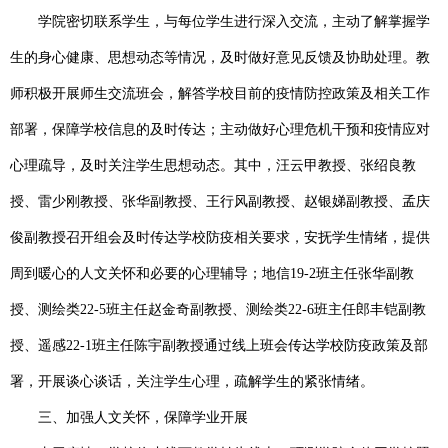
学院密切联系学生，与每位学生进行深入交流，主动了解掌握学
生的身心健康、思想动态等情况，及时做好意见反馈及协助处理。教
师积极开展师生交流班会，解答学校目前的疫情防控政策及相关工作
部署，保障学校信息的及时传达；主动做好心理危机干预和疫情应对
心理疏导，及时关注学生思想动态。其中，
汪云甲教授、张绍良教
授、雷少刚教授、张华副教授、王行风副教授、赵银娣副教授、孟庆
俊副教授召开组会及时
传达学校防疫相关要求，安抚学生情绪，提供
周到暖心的人文关怀和必要的心理辅导；
地信
19-2
班主任张华副教
授、测绘类
22-5
班主任赵金奇副教授、测绘类
22-6
班主任郎丰铠副教
授、遥感
22-1
班主任陈宇副教授通过线上班会传达学校防疫政策及部
署，开展谈心谈话
，
关注学生心理，疏解学生的紧张情绪。
三、加强人文关怀，保障学业开展