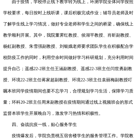
由于疫情，学校停止线下教学转为线上，环测学院全体同学按照
学校要求，每日按时上线听课，课后积极完成作业；辅导员老师及时
了解学生线上学习情况，做好专业老师和学生之间的桥梁，确保线上
教学顺利开展。其中，我院董霁红教授、
侯湖平教授、
肖昕副教授、
杨虹副教授、朱雪强副教授、刘银娥老师要求团队学生在积极配合学
校防疫工作的同时，利用空余时间做好学习科研规划，充分利用时间
提升自己；遥感
22-2
班主任王涵副教授、遥感
22-3
班主任闫世勇副教
授、环境
22-2
班主任蒋家超副教授、环境
22-3
班主任袁丽梅副教授叮
嘱本班同学疫情期间也要不忘学习，合理规划学习生活，保障学习质
量；环科
20-2
班主任周来副教授在疫情期间通过线上视频班会的形式
监督本班学生开展晚自习，激发学习热情和积极性。
四、奋战抗疫一线，贴心服务学生
疫情爆发后，学院负责桃五宿舍楼学生的服务管理工作。学院教