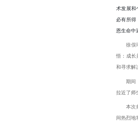
术发展和
必有所得
恩生命中
徐俣
悟：成长
和寻求解
期间
拉近了师
本次
间热烈地