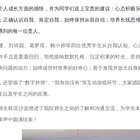
个人成长方面的感悟，并为同学们送上宝贵的建议：心态积极
；正确认识自我、肯定自我，始终保持从容自信；培养长线思
遇到的每一位贵人。
璠、刘诗园、葛梦瑶、赖小婷等四位优秀学生从自我认知、心
并不总是轰轰烈烈，坦然接纳默默扎根、沉淀积累的时光，坚
决问题的动力；始终保持对世界的好奇心；善于发现并放大自身
，还穿插了
“
数字炸弹
”
、
“
我有你没有
”
等互动游戏环节，大家踊
生以及学生之间的距离。
师生联谊沙龙增进了我院师生之间的了解和沟通交流，为学生
掌声中圆满结束！