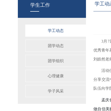
学工动
学生工作
学工动态
3
月
7
团学动态
优秀青年
刘皓然老
团学组织
活动
心理健康
分享交流
队伍向学
学子风采
孟庆
做自信美