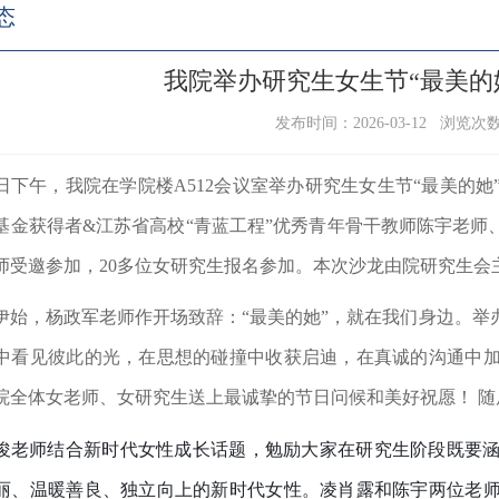
态
我院举办研究生女生节“最美的
发布时间：2026-03-12 浏览次
日下午，我院在学院楼
A512
会议室举办研究生女生节
“
最美的她
基金获得者
&
江苏省高校
“
青蓝工程
”
优秀青年骨干教师陈宇老师
师受邀参加，
20
多位女研究生报名参加。本次沙龙由院研究生会
伊始，杨政军老师作开场致辞：
“
最美的她
”
，就在我们身边。举
中看见彼此的光，在思想的碰撞中收获启迪，在真诚的沟通中
院全体女老师、女研究生送上最诚挚的节日问候和美好祝愿！ 
俊老师结合新时代女性成长话题，勉励大家在研究生阶段既要
丽、温暖善良、独立向上的新时代女性。凌肖露和陈宇两位老