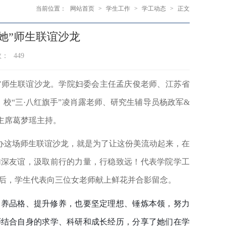
当前位置：
网站首页
>
学生工作
>
学工动态
>
正文
她”师生联谊沙龙
数：
449
”
师生联谊沙龙。学院妇委会主任孟庆俊老师、江苏省
、校
“
三
·
八红旗手
”
凌肖露老师、研究生辅导员杨政军
&
主席葛梦瑶主持。
办这场师生联谊沙龙，就是为了让这份美流动起来，在
加深友谊，汲取前行的力量，行稳致远！代表学院学工
随后，学生代表向三位女老师献上鲜花并合影留念。
涵养品格、提升修养，也要坚定理想、锤炼本领，努力
师结合自身的求学、科研和成长经历，分享了她们在学