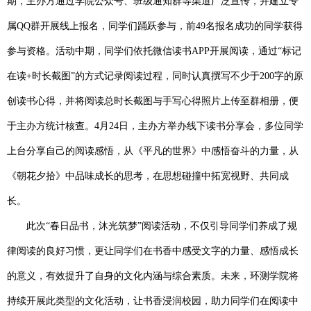
期，主办方通过学院公众号、班级通知群等渠道广泛宣传，并建立专
属
QQ
群开展线上报名，同学们踊跃参与，前
49
名报名成功的同学获得
参与资格。活动中期，同学们依托微信读书
APP
开展阅读，通过“标记
在读
+
时长截图”的方式记录阅读过程，同时认真撰写不少于
200
字
的原
创读书心得，并将阅读总时长截图与手写心得照片上传至群相册，便
于主办方统计核查。
4月24日
，主办方举办线下读书分享会，多位同学
上台分享自己的阅读感悟，从《平凡的世界》中感悟奋斗的力量，从
《朝花夕拾》中品味成长的思考，在思想碰撞中拓宽视野、共同成
长。
此次“春日品书，沐光筑梦”阅读活动，不仅引导同学们养成了规
律阅读的良好习惯，更让同学们在书香中感受文字的力量、感悟成长
的意义，有效提升了自身的文化内涵与综合素质。未来，环测学院将
持续开展此类型的文化活动，让书香浸润校园，助力同学们在阅读中