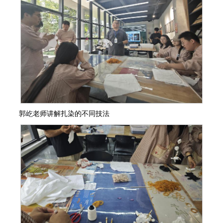
郭
屹
老师讲解扎染的不同技法