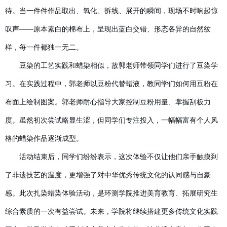
待。当一件件作品取出、氧化、拆线、展开的瞬间，现场不时响起惊
叹声——原本素白的棉布上，呈现出蓝白交错、形态各异的自然纹
样，每一件都独一无二。
豆染的工艺实践和蜡染相似，故郭老师带领同学们进行了豆染学
习。在实践过程中，郭老师以豆粉代替蜡液，教同学们如何用豆粉
在
布面上绘制图案。郭老师耐心指导大家控制
豆粉用量
、掌握
刮板
力
度。虽然初次尝试略显生涩，但同学们专注投入，一幅幅富有个人风
格的蜡染作品逐渐成型。
活动结束后，同学们纷纷表示，这次体验不仅让他们亲手触摸到
了非遗技艺的温度，更增强了对中华优秀传统文化的认同感与自豪
感。此次扎染蜡染体验活动，是环测学院推进美育教育、拓展研究生
综合素质的一次有益尝试。未来，学院将继续搭建更多传统文化实践