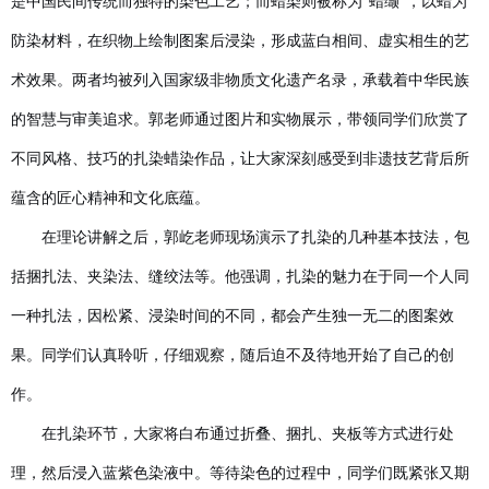
是中国民间传统而独特的染色工艺；而蜡染则被称为“蜡缬”，以蜡为
防染材料，在织物上绘制图案后浸染，形成蓝白相间、虚实相生的艺
术效果。两者均被列入国家级非物质文化遗产名录，承载着中华民族
的智慧与审美追求。
郭老师通过图片和实物展示，带领同学们欣赏了
不同
风格、技巧
的扎染蜡染作品，让大家深刻感受到非遗技艺背后所
蕴含的匠心精神和文化底蕴。
在理论讲解之后，郭屹老师现场演示了扎染的几种基本技法，包
括捆扎法、夹染法、缝绞法等。
他
强调，扎染的魅力在于
同一个人
同
一种扎法，因松紧、浸染时间的不同，都会产生独一无二的图案效
果。同学们认真聆听，仔细观察，随后迫不及待地开始了自己的创
作。
在扎染环节，大家将白布通过折叠、捆扎、夹板等方式进行处
理，然后浸入蓝
紫色
染液中。等待染色的过程中，同学们既紧张又期