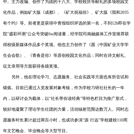
中。主力改编、创作了为团的十八大、学校校庆等献礼的多项校园文
化作品，例如矿大版《成都》、《矿大祝福你》、矿大版《我和
2035
有个约》等。前者更是获得中青报组织评选的第一名，不到
12h
即在学
院“盛彩环测”公众号突破
6w
阅读量，经学院司南融媒体工作室推荐获
得校级新媒体作品多个奖项。他也主力创作了《愿（中国矿业大学学
生会会歌）、《青春是你》等原创校园文化作品；同时在诗文献礼、
征文录用等方面获得各级奖项。
另外，他在理论学习、志愿服务、社会实践等方面也有所尝试和
锻炼。目前已通过入党发展对象考核，作为学校习研社社长的一年
内，以研讨会为载体，以“社长带你读经典”等特色栏目为推广形式，
较好地凝聚了理论学生社团的力量，活动辐射范围达数万人。同时志
愿服务时长累计超过两百小时，也成功参演“源·行远”学校建校
110
周
年文艺晚会、毕业晚会等大型节目。