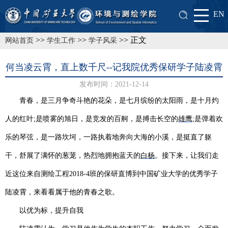
EN
>>
>>
>> 正文
网站首页
学生工作
学子风采
何当凌云霄，直上数千尺--记我院优秀保研学子陆凌霄
发布时间：2021-12-14
青春，是三月争奇斗艳的花朵，是七月缤纷的太阳雨，是十月灼
人的红叶
;
是喷雾的旭日，是竞发的百舸，是搏击长空的
雄鹰
;
是弹着欢
乐的琴弦，是一路坎坷，一路执着地奔向大海的小溪，是挺直了躯
干，舒展了满怀的葱茏，热烈地拥抱蓝天的
白杨
。接下来，让我们走
近这位来自测绘工程
2018-4
班的保研直博到中国矿业大学的优秀学子
陆凌霄，来看看属于他的青春之歌。
以优为标，提升自我