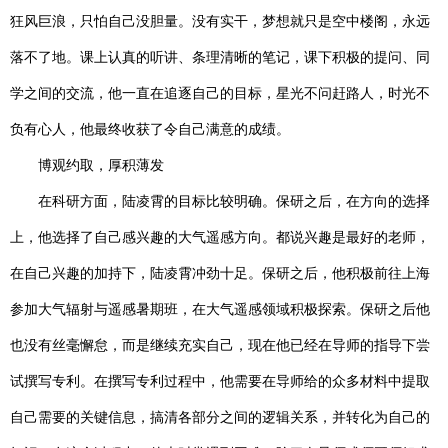
狂风巨浪，只怕自己没胆量。没有实干，梦想就只是空中楼阁，永远
落不了地。课上认真的听讲、条理清晰的笔记，课下积极的提问、同
学之间的交流，他一直在追逐自己的目标，星光不问赶路人，时光不
负有心人，他最终收获了令自己满意的成绩。
博观约取，厚积薄发
在科研方面，陆凌霄的目标比较明确。保研之后，在方向的选择
上，他选择了自己感兴趣的大气遥感方向。都说兴趣是最好的老师，
在自己兴趣的加持下，陆凌霄冲劲十足。保研之后，他积极前往上海
参加大气辐射与遥感暑期班，在大气遥感领域积极探索。保研之后他
也没有丝毫懈怠，而是继续充实自己，现在他已经在导师的指导下尝
试撰写专利。在撰写专利过程中，他需要在导师给的众多材料中提取
自己需要的关键信息，搞清各部分之间的逻辑关系，并转化为自己的