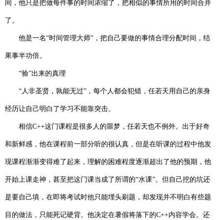
间，他只是把做每件事的时间浓缩了，把相似的事情所用的时间合并
了。
他是一名“时间管理大师”，把自己要做的事情合理分配时间，结
果事半功倍。
“验”出来的真理
“人非圣贤，孰能无过”，每个人都会犯错，任若天用自己的亲身
经历让自己明白了学习不能靠突击。
相信
C++
这门课程是很多人的噩梦，任若天也不例外。出于好奇
和新鲜感，他在课程前一部分听的很认真，但是在听课的过程中他发
现课程渐渐变得难了起来，理解的困难程度逐渐超出了他的预期，他
开始上课走神，甚至把这门课当成了所谓的“水课”。但自己挖的坑还
是要自己填，在即将考试时他只能埋头刷题，却发现并不明白有些题
目的做法，只能死记硬背。他决定在暑假将落下的
C++
内容学会。还