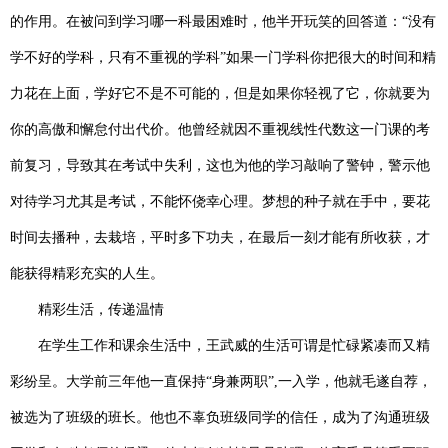
的作用。在被问到学习哪一科最困难时，他半开玩笑的回答道：“没有
学不好的学科，只有不重视的学科”如果一门学科你把很大的时间和精
力花在上面，学好它不是不可能的，但是如果你轻视了它，你就要为
你的高傲和懈怠付出代价。他曾经就因不重视线性代数这一门课的考
前复习，导致其在考试中失利，这也为他的学习敲响了警钟，警示他
对待学习尤其是考试，不能怀侥幸心理。梦想的种子就在手中，要花
时间去播种，去栽培，平时多下功夫，在最后一刻才能有所收获，才
能获得精彩充实的人生。
精彩生活，传递温情
在学生工作和课余生活中，王武威的生活可谓是忙碌紧凑而又精
彩纷呈。大学前三年他一直保持
“身兼两职”,一入学，他就毛遂自荐，
被选为了班级的班长。他也不辜负班级同学的信任，成为了沟通班级