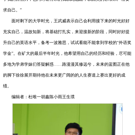
求自己。”
面对剩下的大学时光，王武威表示自己会利用接下来的时光好好
充实自己，
温故知新
，将基础打扎实，来迎接新的阶段，同时好好
提
升自己的英语水平，
备考一波雅思，试试看能不能拿到学校的
“外语奖
学金”。在矿大的最后半年时光，他希望用自己的经历和经验，尽可能
多地为学弟学妹们答疑解惑……
路漫漫其修远兮，未来的蓝图
正在
他
的脚下徐徐
展开
期待他在未来更广阔的的人生赛道上赛出更好的成
绩。
编辑者：杜唯一
胡鑫
陈小雨
王生璞