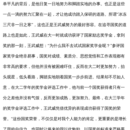
单平凡的背后，是
他
日复一日
地
努力
和
脚踏实地的办事
。
也正是这些
一点一滴的努力汇聚在一起，才让他成功踏入保研的道路。所谓
“冰冻
三尺非一日之寒”，这也正是王武威努力的最好形容。在追寻国奖的道
路上也是如此，王武威在大一时就成功
获
评了
国家励志
奖学金，拿到
奖的那一刻，王武威想：
“为什么我不去试试国家奖学金呢
？
”参评国
家奖学金
绝
非易事，
国奖对
成绩、素质分
、思想觉悟和工作表现
都有
非常高的要求，但他并没有被困难
吓住
，反而在大二时更加努力，
抬
头观星，低头看路，脚踏实地
朝着国奖一步步前进。结果却不尽如人
意，
在大二学年的奖学金评选工作中，他
与前一个国奖获得者只有一
分之差
他并没有气馁
，反而更加成熟，更加努力。最终，
在大三学年
的奖学金评选工作中，
王武威
凭借优异的表现成功
获得了国奖的荣
誉。
“这份国奖荣誉，不仅仅是对我个人能力的肯定，更重要的是增长
了我的自信力，也同时让将来的我以此勉励，以国奖的标准来严格要