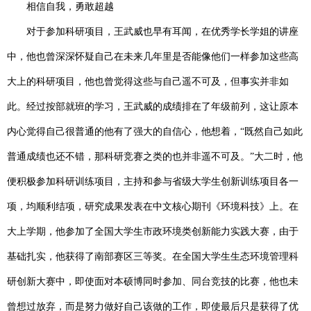
相信自我，勇敢超越
对于参加科研项目，王武威也早有耳闻，在优秀学长学姐的
讲座
中，他也曾深深怀疑自己在未来几年里是否能像他们一样参加这些高
大上的科研项目，他也曾觉得这些与自己遥不可及，但事实并非如
此。
经过按部就班的学习
，王武威的成绩排在了年级前列，这让原本
内心觉得自己很普通的他有了强大的自信心，他想着，
“既然自己如此
普通成绩也还不错，那科研竞赛之类的也并非
遥
不可及。
”
大二时，他
便积极参加科研训练项目，主持和参与省级大学生创新训练项目各一
项，均顺利结项，研究成果发表在中文核心期刊《环境科技》上。
在
大
上学期
，他参加了全国大学生市政环境类创新能力实践大赛，由于
基础扎实，他获得了
南部赛区
三等奖。在全国大学生生态环境管理科
研创新大赛中，即使面对本硕博同时参加
、同台竞技
的比赛，他也未
曾想过放弃，而是努力做好自己该做的工作，即使最后只是获得了优