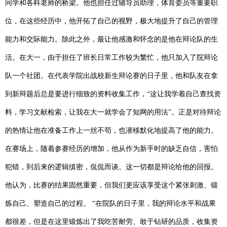
同学和各科老师的桥梁。他也担任过辅导员助理，体育委员等重要职
位，在这些经历中，他开拓了自己的视野，极大地提升了自己的管理
能力和交际能力。除此之外，最让他感激和怀念的是他在辩论队的生
活。在大一，由于担任了班长日常工作较为繁忙，他只加入了院辩论
队一个社团。在代表学院出战校新生辩论赛的日子里，他和队友在拿
到新辩题后总是要进行细致的资料收集工作，“这让我学着自己查找资
料，学习文献检索，让我在大一就学会了知网的用法”。正是对待辩论
的热情让他在准备工作上一丝不苟，也潜移默化地提高了他的能力。
在赛场上，随着参赛经历的增加，他从作为新手时的缺乏自信，害怕
犯错，到后来的逻辑缜密，侃侃而谈。这一切都是辩论给他的回报。
他认为，比赛的结果固然重要，但我们更应该享受这个紧张刺激、锻
炼自己、塑造自己的过程。 “在院队的日子里，我的辩论水平和战果
都很差，但是在这里锻炼出了我吃苦耐劳、敢于钻研的品质，收集资