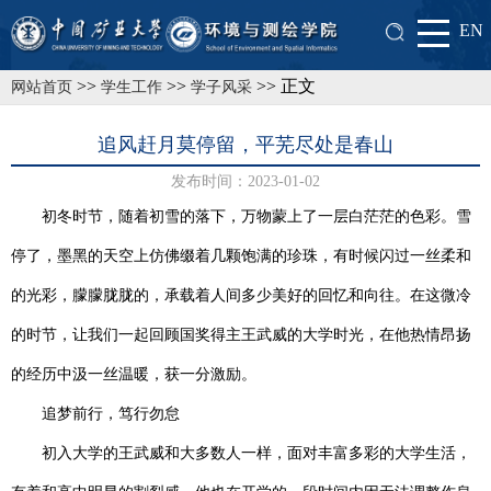
EN
>>
>>
>> 正文
网站首页
学生工作
学子风采
追风赶月莫停留，平芜尽处是春山
发布时间：2023-01-02
初冬时节，随着初雪的落下，万物蒙上了一层白茫茫的色彩。雪
停了，墨黑的天空上仿佛缀着几颗饱满的珍珠，有时候闪过一丝柔和
的光彩，朦朦胧胧的，承载着人间多少美好的回忆和向往。在这微冷
的时节，让我们一起回顾
国奖得主
王武威的大学时光，在他热情昂扬
的经历中汲一丝温暖，获一分激励。
追梦前行，笃行勿怠
初入大学的王武威和大多数人一样，面对丰富多彩的大学生活，