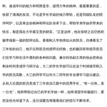
料、速成学问的能力和明辨是非、据理力争的精神。最最重要的是，
收获了满满的友谊。不论是学长学姐的倾力帮助，还是同级队友的陪
伴呵护，以及将这份精神和辩论队传承下去，帮助学弟学妹所带来的
快乐，都是我在大学最宝贵的财富。”正是这样，他在保研之后仍然积
极带领新一届的院辩论队。看着刚入学热情似火的部员，仿佛看见了
三年前的自己，他不仅和部员传授辩论经验，也积极回答和指导部员
们在学习和生活中遇到的各种的问题。兼任科协副主席的他会把例会
剩余时间变成学习研讨会，大二的学长学姐可以在这个时候辅导刚入
学的部员高数，大三的同学可以对大二同学的专业课学习提出建议。
从初入社团的部员变成了三年前自己眼中的优秀学长，
“
有一分热，发
一分光
”，
他和帮助过自己的学长学姐一样，始终渴望并积极践行，
要
把这份光传递下去，
这分温暖也将随着他们的指引不断传承。