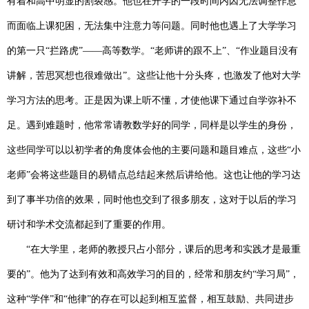
有着和高中明显的割裂感。他也在开学的一段时间内因无法调整作息
而面临上课犯困，无法集中注意力等问题。同时他也遇上了大学学习
的第一只
“拦路虎”——高等数学。“老师讲的跟不上”、“作业题目没有
讲解，苦思冥想也很难做出”。这些让他十分头疼，也激发了他对大学
学习方法的思考。正是因为课上听不懂，才使他课下通过自学弥补不
足。遇到难题时，他常常请教数学好的同学，同样是以学生的身份，
这些同学可以以初学者的角度体会他的主要问题和题目难点，这些“小
老师”会将这些题目的易错点总结起来然后讲给他。这也让他的学习达
到了事半功倍的效果，同时他也交到了很多朋友，
这
对于以后的学习
研讨和学术交流都起到了重要的作用。
“在大学里，老师的教授只占小部分，课后的思考和实践才是最重
要的”。他为了达到有效和高效学习的目的，经常和朋友约“学习局”，
这种“学伴”和“他律”的存在可以起到相互监督，相互鼓励、共同进步