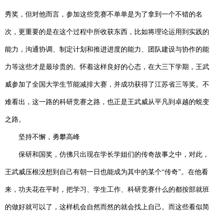
秀奖，但对他而言，参加这些竞赛不单单是为了拿到一个不错的名
次，更重要的是在这个过程中所收获东西，比如
将理论运用到实践的
能力，沟通协调、制定计划和推进进度的能力、团队建设与协作的能
力等
这些才是最珍贵的。怀着这样良好的心态，在大三
下学期
，王武
威参加了
全国大学生
节能减排
大赛
，并成功获得了江苏省三等奖。不
难看出，这一路的科研竞赛之路，也正是王武威从平凡到卓越的蜕变
之路。
坚持不懈，勇攀高峰
保研和国奖，仿佛只出现在学长学姐们的传奇故事之中，对此，
王武威压根没想到自己有朝一日也能成为其中的某个
“
传奇
”
。在
他
看
来，功夫花在平时，把学习、学生工作、科研竞赛什么的都按部就班
的做好就可以了，这样机会自然而然的就会找上自己。而这些看似简