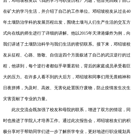
后，邓绍坡校友以《我的学习与职业历程》为题，他首先回顾了自己
在矿大的学习生活，并介绍了自己的工作单位。邓绍坡校友从过去
40
年土壤防治学科的发展历程出发，围绕土壤与人们生产生活的交互方
式向在线的师生进行了详细的讲解。他以
2015
年天津港爆炸为例，向
我们讲述了土壤防治科学与我们生活的密切联系。接下来，邓绍坡校
友从征程、心路、致敬、自信这四个方面叙述了自己的武汉逆行的过
程，他讲到，每个逆行者都似乎举重若轻，背后的家庭成员承受着巨
大的压力。在许多人看不到的大后方，邓绍坡和同事们用无畏精神和
日夜拼搏，为及时、高效、无害化处置医疗废物，防止疫情发生次生
灾害贡献了专业的力量
。
此次交流会既加强了校友和母院的联系，增进了双方的情谊，同
时也推进了学院人才培养工作。通过此次报告会，邓绍坡校友们的积
极分享对于帮助同学们进一步了解所学专业，更好地进行职业规划具