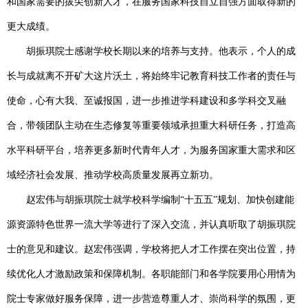
和国家需要的拔尖创新人才，在服务国家科技自立自强方面取得新的
更大成绩。
胡振琪院士感谢学校长期以来的培养与支持。他表示，个人的成
长与成就离不开矿大这片沃土，将始终牢记教育科技工作者的责任与
使命，心有大我、至诚报国，进一步推进学科建设和多学科交叉融
合，带领团队主动在生态修复等重要领域承担重大科研任务，打造高
水平科研平台，培养更多新时代青年人才，为服务国家重大需求和区
域经济社会发展、推动学校高质量发展再立新功。
赵宏伟与胡振琪院士就学校科学编制
“
十五五
”
规划、加快创建能
源资源特色世界一流大学等进行了深入交流，并认真听取了胡振琪院
士的意见和建议。赵宏伟强调，学校将把人才工作摆在突出位置，持
续优化人才激励政策和保障机制。各职能部门和各学院要用心用情为
院士专家做好服务保障，进一步营造尊重人才、崇尚科学的氛围，更