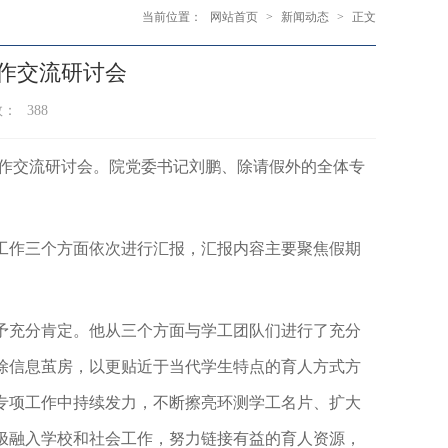
当前位置：
网站首页
>
新闻动态
>
正文
作交流研讨会
数：
388
伍工作交流研讨会。院党委书记刘鹏、除请假外的全体专
工作三个方面依次进行汇报，汇报内容主要聚焦假期
予充分肯定。他从三个方面与学工团队们进行了充分
除信息茧房，以更贴近于当代学生特点的育人方式方
专项工作中持续发力，不断擦亮环测学工名片、扩大
极
融入
学校和社会
工作
，努力链接有益的育人资源，