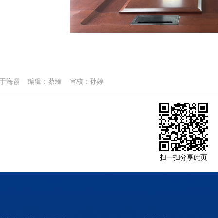
于海霞 编辑：蔡臻 审核：孙婷
扫一扫分享此页