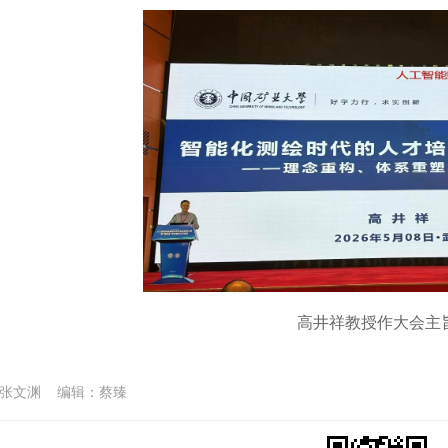
高井祥教授作大会主
：张文渊 编辑：蔡臻