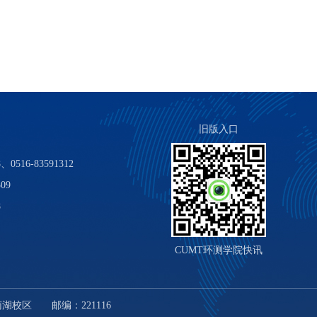
旧版入口
0516-83591312
09
8
CUMT环测学院快讯
湖校区 邮编：221116