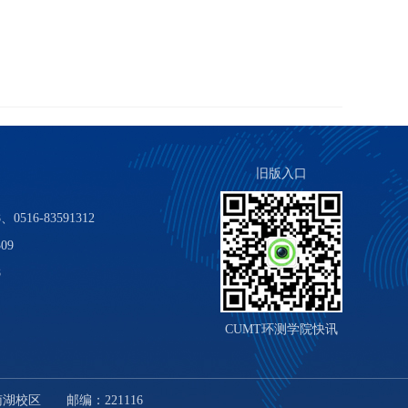
旧版入口
0516-83591312
09
8
CUMT环测学院快讯
湖校区 邮编：221116