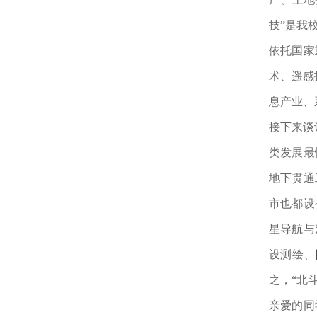
技”是我
依托国家
术、遥感
息产业、
接下来谈
类发展最
地下贯通
市也都设
星导航与
设测绘、
之，
“北
亲爱的同