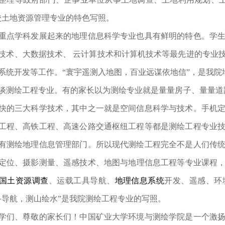
校土地资源管理专业的特色写照。
重点学科发展起来的地理信息科学专业也具有鲜明的特色。学
技术、大数据技术、
云计算技术和计算机技术等最先进的专业
系统开发
等
工作。
“寰宇遥测入地图，百业远谋依地信”，是我
谈测绘工程专业。有的家长以为测绘专业就是量量房子、量量道
快的三大科学技术，其中之一就是空间信息科学与技术。手机定
工程、高铁工程、高速公路交通枢纽工程等都是测绘工程专业
有测绘地理信息管理部门。所以现代测绘工程完全不是人们传
定位
、
摄影测量
、
遥感
技术、
地图与地理信息工程等
专业课程
国土资源调查
、运载工具导航、
地理信息系统
开发、遥感、环
斗导航，测山绘水”是我院测绘工程专业的写照。
学们、尊敬的家长们！中国矿业大学环境与测绘学院是一个激