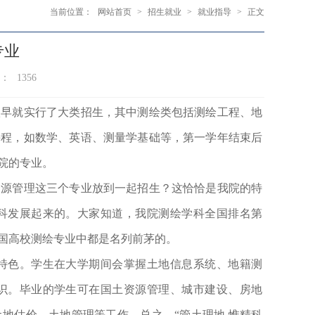
当前位置：
网站首页
>
招生就业
>
就业指导
>
正文
专业
数：
1356
很早就实行了大类招生，其中测绘类包括测绘工程、地
课程，如数学、英语、测量学基础等，第一学年结束后
院的专业。
资源管理这三个专业放到一起招生？这恰恰是我院的特
科发展起来的。大家知道，我院测绘学科全国排名第
国高校测绘专业中都是名列前茅的。
特色。学生在大学期间会掌握土地信息系统、地籍测
识。毕业的学生可
在国土
资源管理
、
城市建设
、房地
土地估价、
土地管理
等工作。总之，
“
管土理地
,惟精科