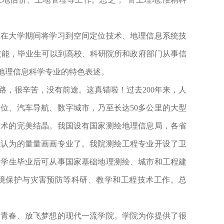
生在大学期间将学习到
空间
定位
技术、地理信息系统
技
技能，毕业生可以到
高校、科研院所和
政府
部门
从事信
院地理信息科学专业的特色表述。
路，很辛苦，没有前途。这真错啦！过去
200年来，人
位、汽车导航、数字城市，乃至长达50多公里的大型
技术的完美结晶。我国设有国家测绘地理信息局，各省
统认为的量量画画专业了。我院
测绘工程专业
开设了卫
，
学生毕业后可
从事国家基础
地理
测绘、城市和工程建
境保护与灾害预防等
科研、教学和工程技术
工作。
总
扬青春、放飞梦想的现代一流学院。学院为你提供了很