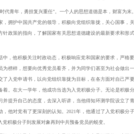
做时代青年，勇担复兴重任”。一个人的思想道德是本，财富为末
家，拥护中国共产党的领导，积极向党组织靠拢，关心国事，
方针政策的指向，了解国家有关思想道德建设的最新要求和形
。
活中，他积极关注时政动态，积极响应党和国家的要求，严格
员为榜样，想要向优秀党员看齐，并为同学们甚至为社会做出
交了入党申请书，以向党组织靠拢为目标，在各方面对自己严
备着。在大一学年，他成功当选为入党积极分子。无论是积极
习并提升自己的态度，去深入听讲，当他得知环测学院设立了
动，他对党有了更深刻的认知。
2021
年，他通过了入党积极分
入党积极分子到发展对象再到中共预备党员的蜕变。