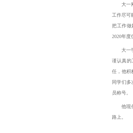
大一
工作尽可
把工作做
2020
年度
大一
谨认真的
任，他积
同学们多
员称号。
他现
路上。