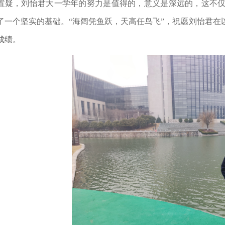
置疑，刘怡君大一学年的努力是值得的，意义是深远的，这不
了一个坚实的基础。“海阔凭鱼跃，天高任鸟飞”，祝愿刘怡君在
成绩。