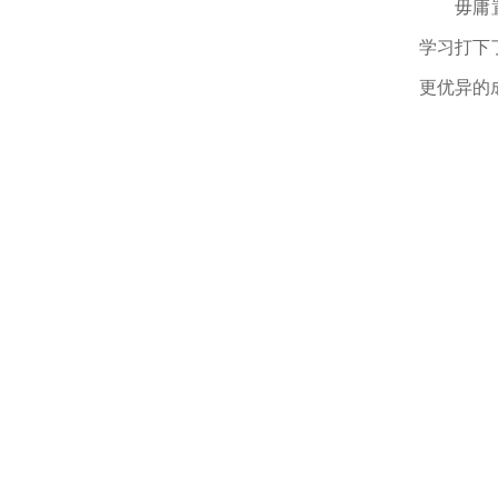
毋庸
学习打下
更优异的