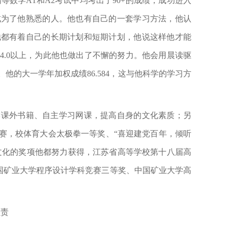
高等数学
A1
和
A2
考试中均考出了
90+
的成绩，成功进入
成为了他熟悉的人。他也有自己的一套学习方法，他认
他都有着自己的长期计划和短期计划，他说这样他才能
4.0
以上，为此他也做出了不懈的努力。他会用晨读驱
。他的大一学年加权成绩
86.584
，这与他科学的学习方
读课外书籍、自主学习网课，提高自身的文化素质；另
赛，校体育大会太极拳一等奖、
“
喜迎建党百年，倾听
文化的奖项他都努力获得，江苏省高等学校第十八届高
国矿业大学程序设计学科竞赛三等奖、中国矿业大学高
负责