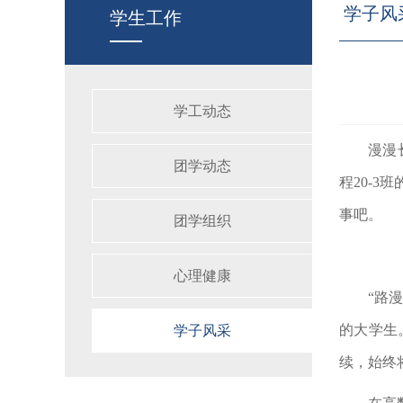
学子风
学生工作
学工动态
漫漫
团学动态
程
20-3
班
事吧。
团学组织
心理健康
“路
的大学生
学子风采
续，始终