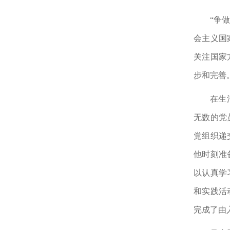
“争
会主义国
关注国家
步和完善
在生
无数的党
党组织递
他时刻准
以认真学
和实践活
完成了由