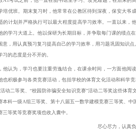
数
A1
考试之前，他一直在图书馆里学习、攻克难题，在后来的
学培优班。期末复习时，他常常在公教区待到深夜，保安大爷
适的计划并严格执行可以最大程度提高学习效率。一直以来，
他的学习大道上。他以保研为长期目标，并争取每门课的绩点在
困意，用认真预习复习提高自己的学习效率，用习题巩固知识点
学习的态度是分不开的。
，他认为，学习也要注重劳逸结合，在课余时间，一方面他阅
他也积极参与各类竞赛活动，包括学校的体育文化活动和科学竞
”
活动二等奖、
“
校园防诈骗安全知识竞赛
”
活动二等奖这些体育
赛本科一级
A
组三等奖、第十八届五一数学建模竞赛三等奖、中
赛三等奖等竞赛奖项也收入囊中。
尽心尽力，认真