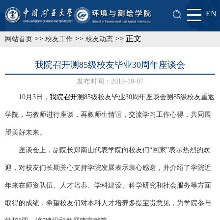
EN
>>
>>
>> 正文
网站首页
校友工作
校友动态
我院召开测85级校友毕业30周年座谈会
发布时间：2019-10-07
10
月
3
日，
我院召开测
85
级校友毕业
30
周年座谈会
测
85
级校友重返
学院，与教师进行座谈，再叙师生情谊，交流学习工作心得，共同展
望美好未来。
座谈会上，副院长郑南山代表学院向校友们“回家”表示热烈的欢
迎，对校友们长期关心支持学院发展表示衷心感谢，并介绍了学院近
年来在师资队伍、人才培养、学科建设、科学研究和社会服务等方面
取得的成绩，希望校友们对本科人才培养多提宝贵意见，为学院参与