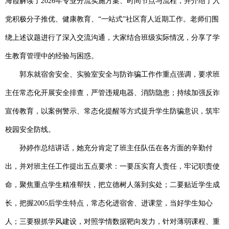
海霞解读
了
2026
年专业分流实施方案、时间节点与流程，并介绍了入
党积极分子推优、健康教育、
“
一站式
”
社区育人近期工作。
老师们
围
绕
上述议题
进行了深入交流沟通
，
大家结合班级实际情况，分享了学
生教育管理中的经验与困惑。
郭东就宿舍安全、实验室安全与防诈骗工作作重点强调，要求班
主任常态化开展安全排查，严管违规电器、消防隐患；持续加强反诈
宣传教育，以案例警示、常态化提醒等方式提升学生防骗意识，筑牢
校园安全防线。
孙婷作总结讲话，她充分肯定了班主任队伍在各方面的辛勤付
出，并对班主任工作提出五点要求：一要压实育人责任，牢记职责使
命，聚焦重点学生精准帮扶，把立德树人落到实处；二要贴近学生成
长，把握
2005
后学生特点，常态化进宿舍、进课堂，当好学生知心
人；三要狠抓学风建设，对照学情数据靶向发力，针对薄弱课程、重