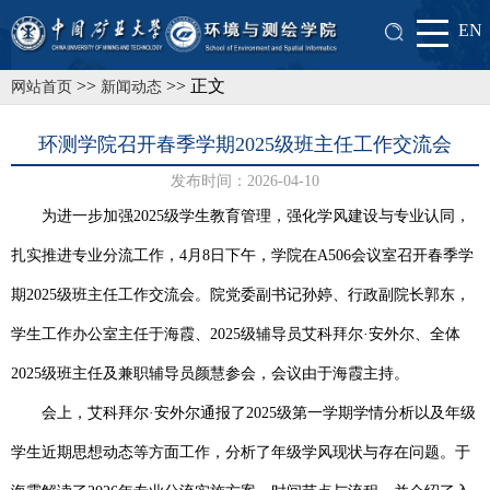
EN
>>
>> 正文
网站首页
新闻动态
环测学院召开春季学期2025级班主任工作交流会
发布时间：2026-04-10
为进一步加强
2025
级学生教育管理，强化学风建设与专业认同，
扎实推进专业分流工作，
4
月
8
日下午，学院在
A506
会议室召开春季学
期
2025
级班主任工作交流会。院党委副书记孙婷、行政副院长郭东，
学生工作办公室主任于海霞、
2025
级辅导员艾科拜尔·安外尔、全体
2025
级班主任及兼职辅导员颜慧参会，会议由于海霞主持。
会上，艾科拜尔
·安外尔通报
了
2025
级第一学期学情分析以及年级
学生近期思想动态等方面工作
，分析了年级学风现状与
存在
问题。于