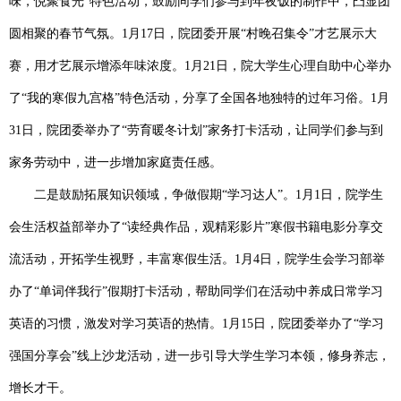
味，悦聚食光”特色活动，鼓励同学们参与到年夜饭的制作中，凸显团
圆相聚的春节气氛。1月17日，院团委开展“村晚召集令”才艺展示大
赛，用才艺展示增添年味浓度。1月21日，院大学生心理自助中心举办
了“我的寒假九宫格”特色活动，分享了全国各地独特的过年习俗。1月
31日，院团委举办了“劳育暖冬计划”家务打卡活动，让同学们参与到
家务劳动中，进一步增加家庭责任感。
二是鼓励拓展知识领域，争做假期
“学习达人”。
1月1日，院学生
会生活权益部举办了
“读经典作品，观精彩影片”寒假书籍电影分享交
流活动
，开拓学生视野，丰富寒假生活。
1月4日，院学生会学习部举
办了
“单词伴我行”假期打卡活动
，帮助同学们在活动中养成日常学习
英语的习惯，激发对学习英语的热情。
1月15日，院团委举办了“学习
强国分享会”线上沙龙活动，进一步引导大学生学习本领，修身养志，
增长才干。