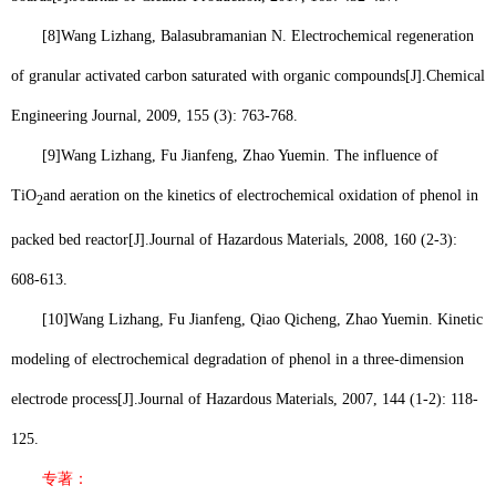
[8]
Wang Lizhang
, Balasubramanian N. Electrochemical regeneration
of granular activated carbon saturated with organic compounds[J].
Chemical
Engineering Journal
, 2009, 155 (3): 763-768.
[9]
Wang Lizhang
, Fu Jianfeng, Zhao Yuemin. The influence of
TiO
and aeration on the kinetics of electrochemical oxidation of phenol in
2
packed bed reactor[J].
Journal of Hazardous Materials
, 2008, 160 (2-3):
608-613.
[10]
Wang Lizhang
, Fu Jianfeng, Qiao Qicheng, Zhao Yuemin. Kinetic
modeling of electrochemical degradation of phenol in a three-dimension
electrode process[J].
Journal of Hazardous Materials
, 2007, 144 (1-2): 118-
125.
专著：