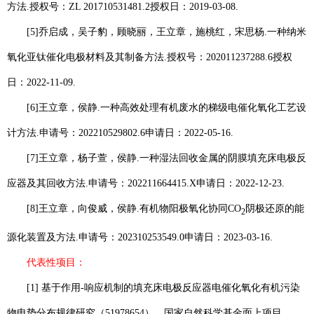
方法
.
授权号：
ZL 201710531481.2
授权日：
2019-03-08.
[5]
乔启成，吴子豹，顾晓丽，
王立章
，施桃红，宋思杨
.
一种纳米
氧化亚钛催化电极材料及其制备方法
.
授权号：
202011237288.6
授权
日：
2022-11-09.
[6]
王立章
，侯静
.
一种高效处理有机废水的梯级电催化氧化工艺设
计方法
.
申请号：
202210529802.6
申请日：
2022-05-16.
[7]
王立章
，杨子萱，侯静
.
一种湿法回收金属的阴膜填充床电极反
应器及其回收方法
.
申请号：
202211664415.X
申请日：
2022-12-23.
[8]
王立章
，向俊威，侯静
.
有机物阳极氧化协同
CO
阴极还原的能
2
源化装置及方法
.
申请号：
202310253549.0
申请日：
2023-03-16.
代表性项目：
[1]
基于作用
-
响应机制的填充床电极反应器电催化氧化有机污染
物电势分布规律研究（
51978654
），国家自然科学基金面上项目，