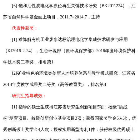
[6]
饱和活性炭电化学原位再生关键技术研究（
BK2011224
），江
苏省自然科学基金面上项目，
2011.7~2014.7
，主持
代表性获奖：
[1]
难降解有机工业废水达标治理电化学集成技术研发与应用
（
KJ2016-2-24
），生态环境部（原环境保护部）
2016
年度环境保护科
学技术奖二等奖，排名第
1
[2]
矿业特色的环境类创新人才培养体系与教学模式研究，江苏省
2013
年度教学成果奖二等奖（高等教育类），排名第
3
研究生指导成效：
[1]
指导的硕士生获得江苏省研究生创新项目
5
项；校级“挑战
杯”培育项目、校级创新创业基金项目
3
项；获得国家奖学金
5
人次，优
秀创新硕士奖学金
4
人次；授权实用新型专利
1
件；获得校级优秀硕士