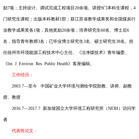
励
7
项；主持设计、调试完成工程项目
20
余项。讲授
9
门本科生课程，
4
门研究生课程；出版本科教材
1
部；获江苏省教学成果奖和全国煤炭行
业教学成果奖各
1
项，其他奖励
20
余项；培养研究生
60
名、博士后
6
名，指导青年教师
3
名；已毕业博士研究生
3
名、硕士研究生
38
名。担
任徐州市环境能源工程技术中心主任、《洁净煤技术》青年编委、
《
Int. J. Environ. Res. Public Health
》客座编辑。
工作经历：
2003.7
—至今
中国矿业大学环境与测绘学院助教、讲师、副教
授、教授
2016.7
—
2017.7
新加坡国立大学环境工程研究所（
NERI
）访问学
者
代表性论文：