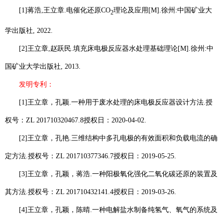
[1]
蒋浩
,
王立章
.
电催化还原
CO
理论及应用
[M].
徐州
:
中国矿业大
2
学出版社
, 2022.
[2]
王立章
,
赵跃民
.
填充床电极反应器水处理基础理论
[M].
徐州
:
中
国矿业大学出版社
, 2013.
发明专利：
[1]
王立章
，孔颖
.
一种用于废水处理的床电极反应器设计方法
.
授
权号：
ZL 201710320467.8
授权日：
2020-04-02.
[2]
王立章
，孔艳
.
三维结构中多孔电极的有效面积和负载电流的确
定方法
.
授权号：
ZL 201710377346.7
授权日：
2019-05-25.
[3]
王立章
，孔颖，蒋浩
.
一种阳极氧化强化二氧化碳还原的装置及
其方法
.
授权号：
ZL 201710432141.4
授权日：
2019-03-26.
[4]
王立章
，孔颖，陈晴
.
一种电解盐水制备纯氢气、氧气的系统及