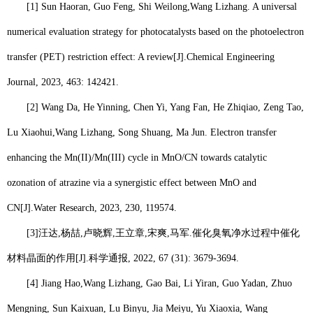
[1] Sun Haoran, Guo Feng, Shi Weilong,
Wang Lizhang
. A universal
numerical evaluation strategy for photocatalysts based on the photoelectron
transfer (PET) restriction effect: A review[J].
Chemical Engineering
Journal
, 2023, 463: 142421.
[2] Wang Da, He Yinning, Chen Yi, Yang Fan, He Zhiqiao, Zeng Tao,
Lu Xiaohui,
Wang Lizhang
, Song Shuang, Ma Jun. Electron transfer
enhancing the Mn(II)/Mn(III) cycle in MnO/CN towards catalytic
ozonation of atrazine via a synergistic effect between MnO and
CN[J].
Water Research
, 2023, 230, 119574.
[3]
汪达
,
杨喆
,
卢晓辉
,
王立章
,
宋爽
,
马军
.
催化臭氧净水过程中催化
材料晶面的作用
[J].
科学通报
, 2022, 67 (31): 3679-3694.
[4] Jiang Hao,
Wang Lizhang
, Gao Bai, Li Yiran, Guo Yadan, Zhuo
Mengning, Sun Kaixuan, Lu Binyu, Jia Meiyu, Yu Xiaoxia, Wang