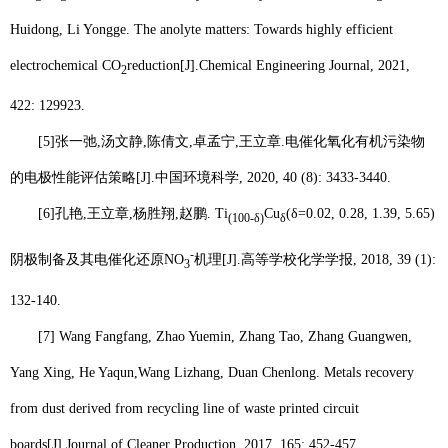
Huidong, Li Yongge. The anolyte matters: Towards highly efficient
electrochemical CO
reduction[J].
Chemical Engineering Journal
, 2021,
2
422: 129923.
[5]
张一弛
,
汤文静
,
陈倩文
,
卓孟宁
,
王立章
.
电催化氧化有机污染物
的电极性能评估策略
[J].
中国环境科学
, 2020, 40 (8): 3433-3440.
[6]
孔艳
,
王立章
,
杨胜翔
,
赵鹏
. Ti
Cu
(δ=0.02, 0.28, 1.39, 5.65)
(100-δ)
δ
-
阴极制备及其电催化还原
NO
机理
[J].
高等学校化学学报
, 2018, 39 (1):
3
132-140.
[7] Wang Fangfang, Zhao Yuemin, Zhang Tao, Zhang Guangwen,
Yang Xing, He Yaqun,
Wang Lizhang
, Duan Chenlong. Metals recovery
from dust derived from recycling line of waste printed circuit
boards[J].
Journal of Cleaner Production
, 2017, 165: 452-457.