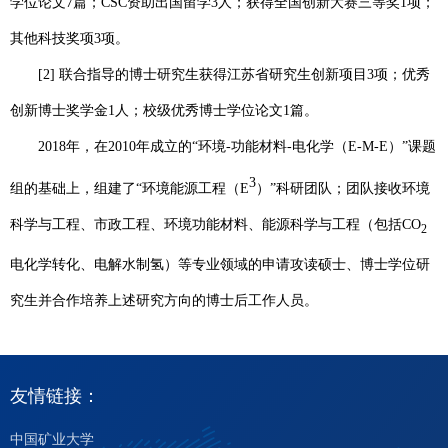
学位论文
7
篇；
CSC
资助出国留学
3
人；获得全国创新大赛三等奖
1
项；
其他科技奖项
3
项。
[2]
联合指导的博士研究生获得江苏省研究生创新项目
3
项；优秀
创新博士奖学金
1
人；校级优秀博士学位论文
1
篇。
2018
年，在
2010
年成立的“环境
-
功能材料
-
电化学（
E-M-E
）”课题
3
组的基础上，组建了“环境能源工程（
E
）”科研团队；团队接收环境
科学与工程、市政工程、环境功能材料、能源科学与工程（包括
CO
2
电化学转化、电解水制氢）等专业领域的申请攻读硕士、博士学位研
究生并合作培养上述研究方向的博士后工作人员。
友情链接：
中国矿业大学