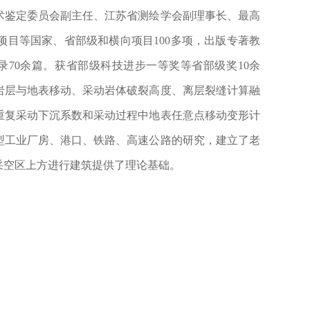
术鉴定委员会副主任、江苏省测绘学会副理事长、最高
项目等国家、省部级和横向项目
100
多项，出版专著教
录
70
余篇。获省部级科技进步一等奖等省部级奖
10
余
岩层与地表移动、采动岩体破裂高度、离层裂缝计算融
重复采动下沉系数和采动过程中地表任意点移动变形计
型工业厂房、港口、铁路、高速公路的研究，建立了老
采空区上方进行建筑提供了理论基础。