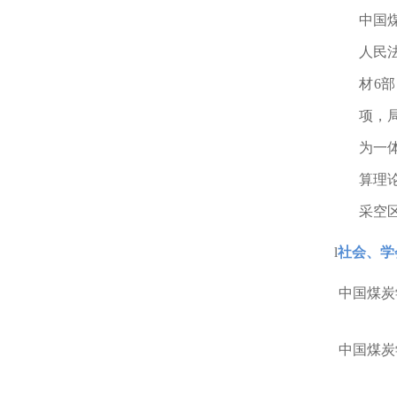
中国
人民
材
6
部
项，
为一
算理
采空
l
社会、学
中国煤炭
中国煤炭