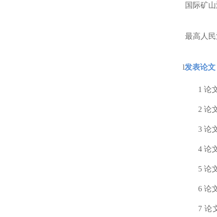
国际矿山
最高人民
l
发表论文
1
论
2
论
3
论
4
论
5
论
6
论
7
论