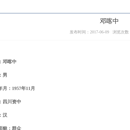
邓喀中
发布时间：2017-06-09 浏览次数
：邓喀中
：男
年月：
1957
年
11
月
：四川资中
：汉
面貌：群众