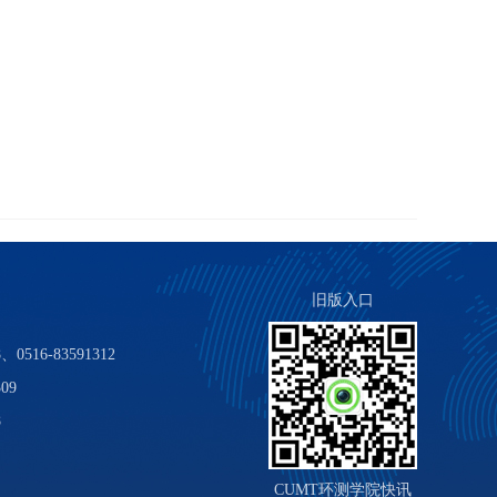
旧版入口
0516-83591312
09
8
CUMT环测学院快讯