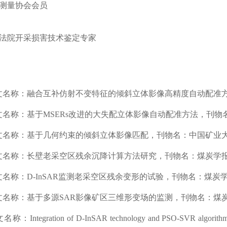
测量协会会员
法院开采损害技术鉴定专家
文名称：融合互补仿射不变特征的倾斜立体影像高精度自动配准
文名称：基于
MSERs
改进的大失配立体影像自动配准方法，刊物
文名称：基于几何约束的倾斜立体影像匹配，刊物名：中国矿业
文名称：
长壁老采空区残余沉降计算方法研究，刊物名：煤炭学
文名称：
D-InSAR
监测老采空区残余变形的试验，刊物名：煤炭
文名称：基于多源
SAR
影像矿区三维形变场的监测，刊物名：煤
文名称：
Integration of D-InSAR technology and PSO-SVR algorithm f