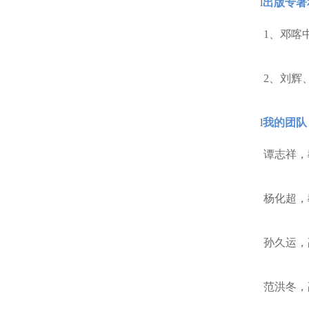
l
出版专著
1
、邓喀
2
、刘辉
l
我的团队
谭志祥，
杨化超，
孙久运，
范洪冬，