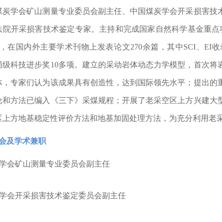
煤炭学会矿山测量专业委员会副主任、中国煤炭学会开采损害技
法院开采损害技术鉴定专家。主持和完成国家自然科学基金重点
，在国内外主要学术刊物上发表论文
270
余篇，其中
SCI
、
EI
收
局级科技进步奖
10
多项。建立的采动岩体动态力学模型，首次将
体，专家们认为该成果具有创造性，达到国际领先水平；提出的
论和方法已编入《三下》采煤规程；开展了老采空区上方兴建大
区上方地基稳定性评价方法和地基加固处理方法，为充分利用老
会及学术兼职
学会矿山测量专业委员会副主任
学会开采损害技术鉴定委员会副主任