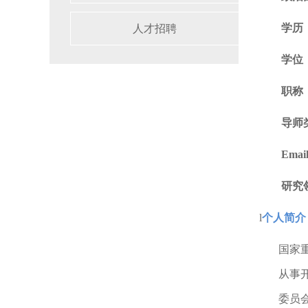
学历
人才招聘
学位
职称
导师
Emai
研究
l
个人简介
国家
从事
委员