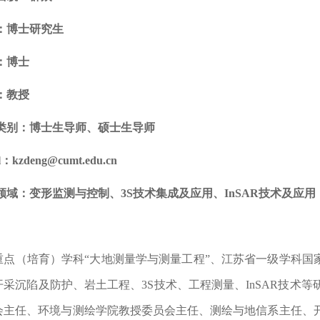
：博士研究生
：博士
：教授
类别：博士生导师、硕士生导师
l
：
kzdeng@cumt.edu.cn
领域：变形监测与控制、
3S
技术集成及应用、
InSAR
技术及应用
重点（培育）学科
“
大地测量学与测量工程
”、江苏省一级学科国
开采沉陷及防护、岩土工程、
3S
技术、工程测量、
InSAR
技术等
会主任、环境与测绘学院教授委员会主任、测绘与地信系主任、