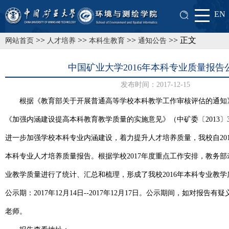
EN
>>
>>
>>
>> 正文
网站首页
人才培养
本科生教育
通知公告
中国矿业大学2016年本科专业质量报告
发布时间：2017-12-15
根据《教育部关于开展普通高等学校本科教学工作审核评估的通知
《加强内涵建设提高本科教育教学质量的实施意见》（中矿委〔
2013
〕
进一步加强学校本科专业内涵建设，着力提升人才培养质量，我校自
20
本科专业人才培养质量报告。根据学校
2017
年度重点工作安排，教务部
业教学质量进行了统计、汇总和梳理，形成了我校
2016
年本科专业教学
公示期：
2017
年
12
月
14
日
--2017
年
12
月
17
日。公示期间，如对报告有疑
老师。