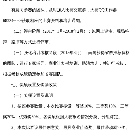
有意向参赛的团队，及时加入比赛交流群，大赛
QQ
工作群：
683246089
获取相应的比赛资料和培训通知。
（二）评审阶段（
2017
年
1
月
-2018
年
2
月）：以网上评审、现场答
辩、路演等方式进行评审。
（三）强化培训考核阶段（
2018
年
3
月）：面向获得省赛推荐资格
的团队，进行专家辅导、商业计划书培训、路演培训，并进行考核，
根据考核成绩确定参加省赛团队。
七、奖项设置及奖励政策
（一）奖项设置及说明
1
、按照参赛数量，本次比赛拟设一等奖
10%
、二等奖
15%
、三等
奖
20%
，优秀奖
30%
。各奖项根据大赛报名情况分类、分组评定。
2
、本次比赛设最佳创意奖、最具商业价值奖、最佳带动就业奖、