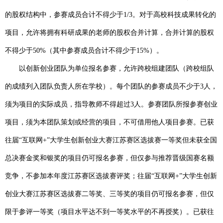
的股权结构中，参赛成员合计不得少于
1/3
。对于高校科技成果转化的
项目，允许将拥有科研成果的老师的股权合并计算，合并计算的股权
不得少于
50%
（其中参赛成员合计不得少于
15%
）。
以创新创业团队为单位报名参赛，允许跨校组建团队（跨校组队
的成绩列入团队负责人所在学校）。每个团队的参赛成员不少于
3
人，
须为项目的实际成员，指导教师不得超过
3
人。参赛团队所报参赛创业
项目，须为本团队策划或经营的项目，不可借用他人项目参赛。已获
往届“互联网
+
”大学生创新创业大赛江苏赛区选拔赛一等奖但未获全国
总决赛金奖和银奖的项目仍可报名参赛，但仅参与推荐晋级国赛名额
竞争，不参加本年度江苏赛区选拔赛评奖；往届“互联网
+
”大学生创新
创业大赛江苏赛区选拔赛二等奖、三等奖的项目仍可报名参赛，但仅
限于参评一等奖（项目水平达不到一等奖水平的不再授奖）。已获往