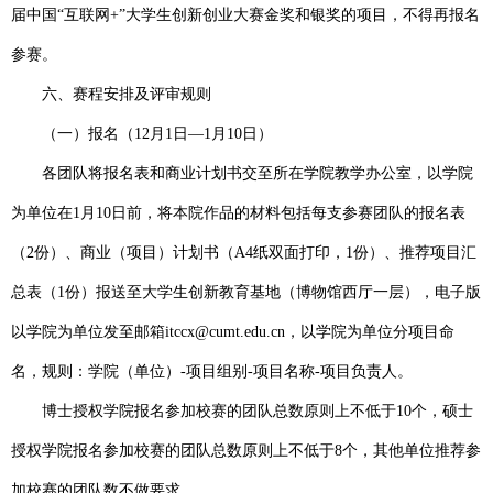
届中国“互联网
+
”大学生创新创业大赛金奖和银奖的项目，不得再报名
参赛。
六、赛程安排及评审规则
（一）报名（
12
月
1
日—
1
月
10
日）
各团队将报名表和商业计划书交至所在学院教学办公室，以学院
为单位在
1
月
10
日前，将本院作品的材料包括每支参赛团队的报名表
（
2
份）、商业（项目）计划书（
A4
纸双面打印，
1
份）、推荐项目汇
总表（
1
份）报送至大学生创新教育基地（博物馆西厅一层），电子版
以学院为单位发至邮箱
itccx@cumt.edu.cn
，以学院为单位分项目命
名，规则：学院（单位）
-
项目组别
-
项目名称
-
项目负责人。
博士授权学院报名参加校赛的团队总数原则上不低于
10
个，硕士
授权学院报名参加校赛的团队总数原则上不低于
8
个，其他单位推荐参
加校赛的团队数不做要求。