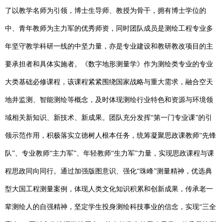
了以教学名师为引领，博士生导师、教授为骨干，拥有博士学位的
中、青年教师为主力军的优秀师资，同时团队成员是测绘工程专业多
年坚守教学科研一线的中坚力量，亦是专业建设和教研教改项目的主
要承担者和具体实施者。《数字地形测量学》作为测绘类专业的专业
大类基础必修课程，该课程紧紧围绕国家战略与重大需求，融合空天
地井监测、智能测绘等概念，及时体现测绘行业特色和资源与环境领
域相关新知识、新技术、新成果。团队充分发挥“第一门专业课”的引
领示范作用，积极落实立德树人根本任务，统筹凝聚思政课教师“先锋
队”、专业教师“主力军”、年轻教师“生力军”力量，实现思政课程与课
程思政同向同行。通过加强版图意识、强化“珠峰”测量精神，优选典
型大国工程测量案例，体现人类文化知识积累和创新成果，传承老一
辈测绘人的自强精神，坚定学生投身测绘科技事业的信念，实现“三全