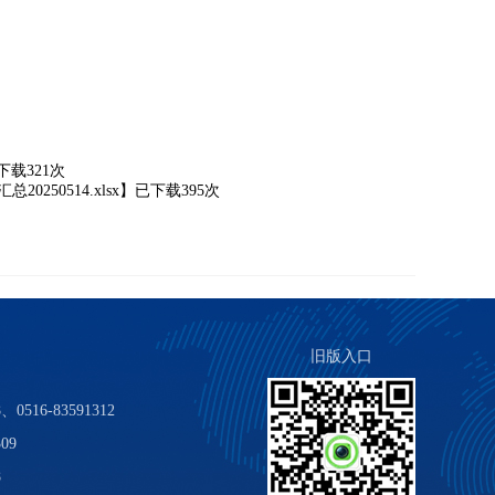
下载
321
次
50514.xlsx
】已下载
395
次
旧版入口
0516-83591312
09
8