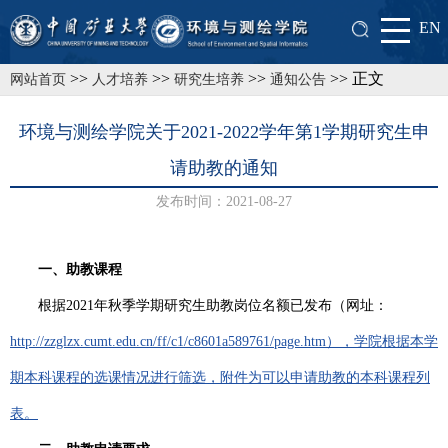
EN
>>
>>
>>
>> 正文
网站首页
人才培养
研究生培养
通知公告
环境与测绘学院关于2021-2022学年第1学期研究生申
请助教的通知
发布时间：2021-08-27
一、助教课程
根据
2021年秋季学期研究生助教岗位名额已发布（网址：
http://zzglzx.cumt.edu.cn/ff/c1/c8601a589761/page.htm），学院根据本学
期本科课程的选课
情况
进行筛选
，
附件
为可以申请助教的
本科
课程
列
表
。