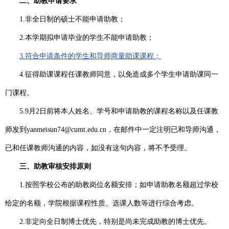
二、助教申请要求
1.
非全日制的硕士不能申请助教；
2.本学期拟申请毕业
的学生不能申请助教
；
3.符合申请条件的学生
和导师商量助课课程；
4.
征得助课课程任课教师同意，以免造成多个学生申请助课同一
门课程。
5.9
月
2
日前将
本人姓名、学号和
申请助教的课程名称
以及
任课教
师发到
yanmeisun74@cumt.edu.cn
，
在邮件中一定注明已和导师沟通，
已和任课教师沟通的内容，如没有这句内容，将不予受理。
三、助教审核安排原则
1.按照学校公布的助教岗位名额安排；如申请助教名额超过学校
给定的名额，学院根据课程性质、选课人数等进行综合考虑。
2.
非定向全日制博士优先，特别是尚未完成助教的博士优先
。